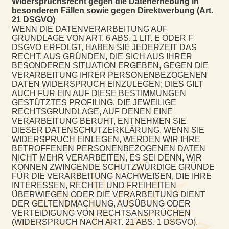
Widerspruchsrecht gegen die Datenerhebung in
besonderen Fällen sowie gegen Direktwerbung (Art.
21 DSGVO)
WENN DIE DATENVERARBEITUNG AUF
GRUNDLAGE VON ART. 6 ABS. 1 LIT. E ODER F
DSGVO ERFOLGT, HABEN SIE JEDERZEIT DAS
RECHT, AUS GRÜNDEN, DIE SICH AUS IHRER
BESONDEREN SITUATION ERGEBEN, GEGEN DIE
VERARBEITUNG IHRER PERSONENBEZOGENEN
DATEN WIDERSPRUCH EINZULEGEN; DIES GILT
AUCH FÜR EIN AUF DIESE BESTIMMUNGEN
GESTÜTZTES PROFILING. DIE JEWEILIGE
RECHTSGRUNDLAGE, AUF DENEN EINE
VERARBEITUNG BERUHT, ENTNEHMEN SIE
DIESER DATENSCHUTZERKLÄRUNG. WENN SIE
WIDERSPRUCH EINLEGEN, WERDEN WIR IHRE
BETROFFENEN PERSONENBEZOGENEN DATEN
NICHT MEHR VERARBEITEN, ES SEI DENN, WIR
KÖNNEN ZWINGENDE SCHUTZWÜRDIGE GRÜNDE
FÜR DIE VERARBEITUNG NACHWEISEN, DIE IHRE
INTERESSEN, RECHTE UND FREIHEITEN
ÜBERWIEGEN ODER DIE VERARBEITUNG DIENT
DER GELTENDMACHUNG, AUSÜBUNG ODER
VERTEIDIGUNG VON RECHTSANSPRÜCHEN
(WIDERSPRUCH NACH ART. 21 ABS. 1 DSGVO).