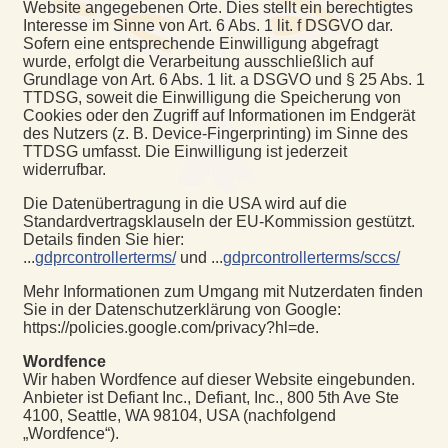
Website angegebenen Orte. Dies stellt ein berechtigtes
Interesse im Sinne von Art. 6 Abs. 1 lit. f DSGVO dar.
Sofern eine entsprechende Einwilligung abgefragt
wurde, erfolgt die Verarbeitung ausschließlich auf
Grundlage von Art. 6 Abs. 1 lit. a DSGVO und § 25 Abs. 1
TTDSG, soweit die Einwilligung die Speicherung von
Cookies oder den Zugriff auf Informationen im Endgerät
des Nutzers (z. B. Device-Fingerprinting) im Sinne des
TTDSG umfasst. Die Einwilligung ist jederzeit
widerrufbar.
Die Datenübertragung in die USA wird auf die
Standardvertragsklauseln der EU-Kommission gestützt.
Details finden Sie hier:
...
gdprcontrollerterms/
und ...
gdprcontrollerterms/sccs/
Mehr Informationen zum Umgang mit Nutzerdaten finden
Sie in der Datenschutzerklärung von Google:
https://policies.google.com/privacy?hl=de.
Wordfence
Wir haben Wordfence auf dieser Website eingebunden.
Anbieter ist Defiant Inc., Defiant, Inc., 800 5th Ave Ste
4100, Seattle, WA 98104, USA (nachfolgend
„Wordfence“).