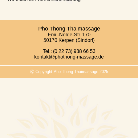
Pho Thong Thaimassage
Emil-Nolde-Str. 170
50170 Kerpen (Sindorf)
Tel.: (0 22 73) 938 66 53
kontakt@phothong-massage.de
Ⓒ Copyright Pho Thong-Thaimassage 2025